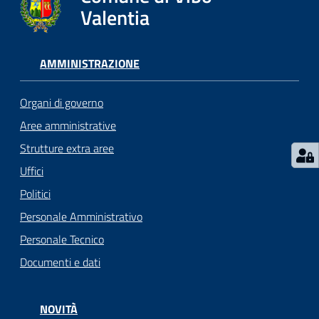
gli
Valentia
argomenti...
AMMINISTRAZIONE
Seguici
su
Organi di governo
Aree amministrative
Strutture extra aree
Uffici
Politici
Personale Amministrativo
Personale Tecnico
Documenti e dati
NOVITÀ