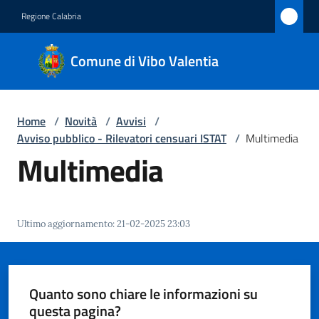
Vai al contenuto
Vai alla navigazione
Vai al footer
Regione Calabria
Comune
Comune di Vibo Valentia
di Vibo
Valentia
Home
/
Novità
/
Avvisi
/
Avviso pubblico - Rilevatori censuari ISTAT
/
Multimedia
Amministrazione
Multimedia
Novità
Menu selezionato
Ultimo aggiornamento
:
21-02-2025 23:03
Servizi
Vivere
Vibo
Quanto sono chiare le informazioni su
Valentia
questa pagina?