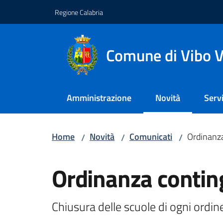
Vai al contenuto
Vai alla navigazione
Vai al footer
Regione Calabria
Comune di Vibo V
Amministrazione
Novità
Servi
Menu selezionato
Home
Novità
Comunicati
Ordinanza
/
/
/
Salta al contenuto
Ordinanza conting
Chiusura delle scuole di ogni ordin