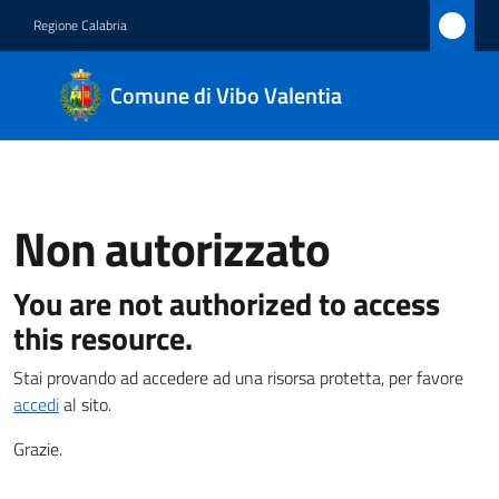
Vai al contenuto
Vai alla navigazione
Vai al footer
Regione Calabria
Comune
Comune di Vibo Valentia
di Vibo
Valentia
Non autorizzato
Amministrazione
You are not authorized to access
Novità
this resource.
Servizi
Stai provando ad accedere ad una risorsa protetta, per favore
accedi
al sito.
Vivere
Vibo
Grazie.
Valentia