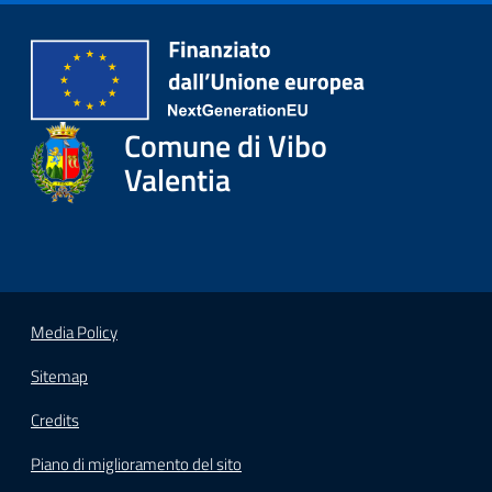
gli
argomenti...
Seguici
Comune di Vibo
su
Valentia
Media Policy
Sitemap
Credits
Piano di miglioramento del sito