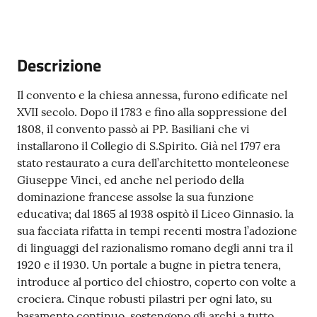
gli
argomenti...
Descrizione
Seguici
Il convento e la chiesa annessa, furono edificate nel
su
XVII secolo. Dopo il 1783 e fino alla soppressione del
1808, il convento passò ai PP. Basiliani che vi
installarono il Collegio di S.Spirito. Già nel 1797 era
stato restaurato a cura dell’architetto monteleonese
Giuseppe Vinci, ed anche nel periodo della
dominazione francese assolse la sua funzione
educativa; dal 1865 al 1938 ospitò il Liceo Ginnasio. la
sua facciata rifatta in tempi recenti mostra l’adozione
di linguaggi del razionalismo romano degli anni tra il
1920 e il 1930. Un portale a bugne in pietra tenera,
introduce al portico del chiostro, coperto con volte a
crociera. Cinque robusti pilastri per ogni lato, su
basamento continuo, sostengono gli archi a tutto