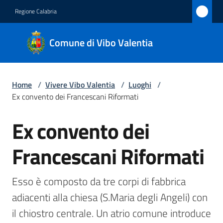
Vai al contenuto
Vai alla navigazione
Vai al footer
Regione Calabria
Comune
Comune di Vibo Valentia
di Vibo
Valentia
Home
/
Vivere Vibo Valentia
/
Luoghi
/
Ex convento dei Francescani Riformati
Amministrazione
Ex convento dei
Salta al contenuto
Novità
Francescani Riformati
Servizi
Esso è composto da tre corpi di fabbrica 
Vivere
adiacenti alla chiesa (S.Maria degli Angeli) con 
Vibo
il chiostro centrale. Un atrio comune introduce 
Valentia