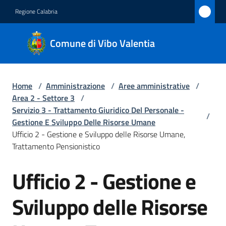
Vai al contenuto
Vai alla navigazione
Vai al footer
Regione Calabria
Comune
Comune di Vibo Valentia
di Vibo
Valentia
Home
/
Amministrazione
/
Aree amministrative
/
Area 2 - Settore 3
/
Amministrazione
Servizio 3 - Trattamento Giuridico Del Personale -
/
Menu selezionato
Gestione E Sviluppo Delle Risorse Umane
Ufficio 2 - Gestione e Sviluppo delle Risorse Umane,
Novità
Trattamento Pensionistico
Servizi
Ufficio 2 - Gestione e
Salta al contenuto
Menu selezionato
Vivere
Sviluppo delle Risorse
Vibo
Valentia