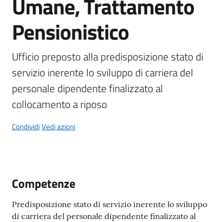
Umane, Trattamento
Pensionistico
A
Ufficio preposto alla predisposizione stato di 
l
servizio inerente lo sviluppo di carriera del 
b
personale dipendente finalizzato al 
o
p
collocamento a riposo
r
e
Condividi
Vedi azioni
t
o
r
i
Competenze
o
Predisposizione stato di servizio inerente lo sviluppo
Tutti
di carriera del personale dipendente finalizzato al