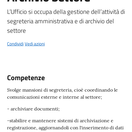
L’Ufficio si occupa della gestione dell’attività di 
segreteria amministrativa e di archivio del 
settore
A
l
Condividi
Vedi azioni
b
o
p
r
e
Competenze
t
o
Svolge mansioni di segreteria, cioè coordinando le
r
comunicazioni esterne e interne al settore;
i
o
- archiviare documenti;
-stabilire e mantenere sistemi di archiviazione e
Tutti
registrazione, aggiornandoli con l'inserimento di dati