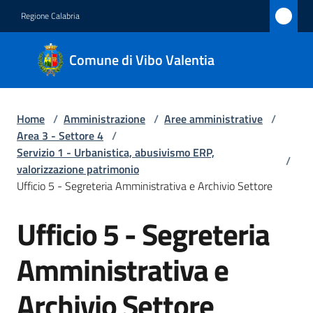
Vai al contenuto
Vai alla navigazione
Vai al footer
Regione Calabria
Comune
Comune di Vibo Valentia
di Vibo
Valentia
Home
/
Amministrazione
/
Aree amministrative
/
Area 3 - Settore 4
/
Amministrazione
Servizio 1 - Urbanistica, abusivismo ERP,
/
Menu selezionato
valorizzazione patrimonio
Ufficio 5 - Segreteria Amministrativa e Archivio Settore
Novità
Ufficio 5 - Segreteria
Salta al contenuto
Servizi
Menu selezionato
Amministrativa e
Vivere
Vibo
Archivio Settore
Valentia