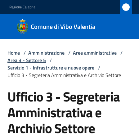
Vai al contenuto
Vai alla navigazione
Vai al footer
Regione Calabria
Comune
Comune di Vibo Valentia
di Vibo
Valentia
Home
/
Amministrazione
/
Aree amministrative
/
Area 3 - Settore 5
/
Amministrazione
Servizio 1 - Infrastrutture e nuove opere
/
Menu selezionato
Ufficio 3 - Segreteria Amministrativa e Archivio Settore
Novità
Ufficio 3 - Segreteria
Salta al contenuto
Servizi
Amministrativa e
Menu selezionato
Vivere
Archivio Settore
Vibo
Valentia