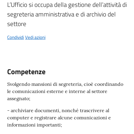
L’Ufficio si occupa della gestione dell’attività di 
segreteria amministrativa e di archivio del 
settore
A
Condividi
Vedi azioni
l
b
o
p
r
Competenze
e
t
Svolgendo mansioni di segreteria, cioè coordinando
o
le comunicazioni esterne e interne al settore
r
assegnato;
i
o
- archiviare documenti, nonché trascrivere al
computer e registrare alcune comunicazioni e
informazioni importanti;
Tutti