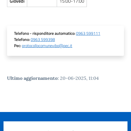
Giovedì
15:00-17:00
Telefono
- risponditore automatico
:
0963 599111
Telefono
:
0963 599398
Pec
:
protocollocomunevibo@pec.it
Ultimo aggiornamento
:
20-06-2025, 11:04