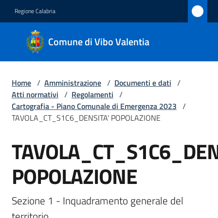
Vai al contenuto
Vai alla navigazione
Vai al footer
Regione Calabria
Comune
Comune di Vibo Valentia
di Vibo
Valentia
Home
/
Amministrazione
/
Documenti e dati
/
Atti normativi
/
Regolamenti
/
Amministrazione
Cartografia - Piano Comunale di Emergenza 2023
/
Menu selezionato
TAVOLA_CT_S1C6_DENSITA' POPOLAZIONE
Novità
TAVOLA_CT_S1C6_DEN
Salta al contenuto
Servizi
POPOLAZIONE
Vivere
Vibo
Sezione 1 - Inquadramento generale del 
Valentia
territorio