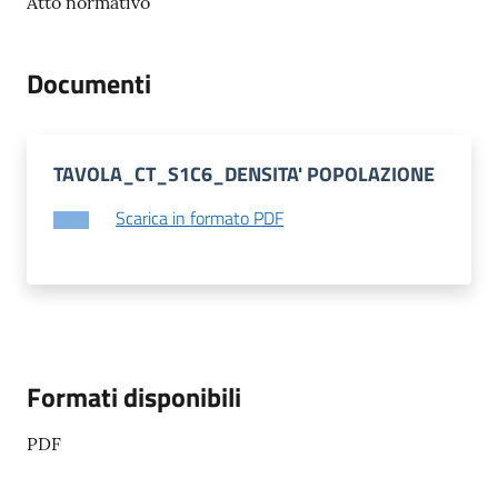
gli
Atto normativo
argomenti...
Documenti
Seguici
su
TAVOLA_CT_S1C6_DENSITA' POPOLAZIONE
Scarica in formato PDF
Formati disponibili
PDF