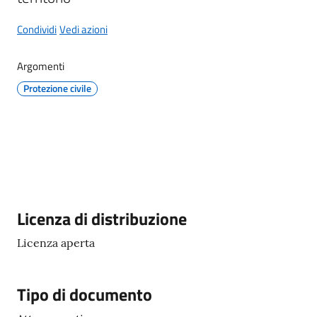
Condividi
Vedi azioni
Argomenti
A
Protezione civile
l
b
o
p
r
e
t
o
Descrizione
Licenza di distribuzione
r
i
Licenza aperta
o
Tipo di documento
Tutti