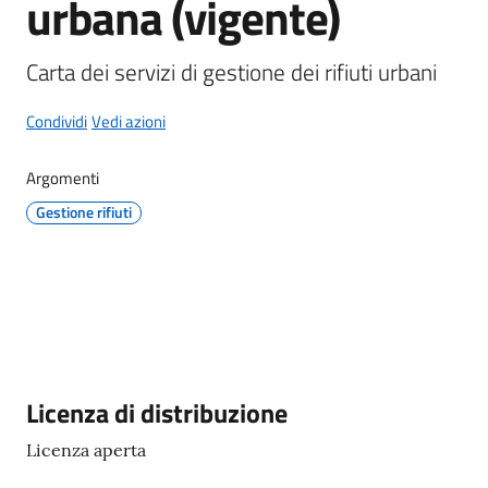
urbana (vigente)
Carta dei servizi di gestione dei rifiuti urbani
A
Condividi
Vedi azioni
l
b
Argomenti
o
Gestione rifiuti
p
r
e
t
o
r
i
o
Descrizione
Licenza di distribuzione
Licenza aperta
Tutti