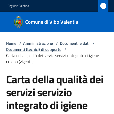
Vai al contenuto
Vai alla navigazione
Vai al footer
Regione Calabria
Comune
Comune di Vibo Valentia
di Vibo
Valentia
Home
/
Amministrazione
/
Documenti e dati
/
Documenti (tecnici) di supporto
/
Amministrazione
Carta della qualità dei servizi servizio integrato di igiene
Menu selezionato
urbana (vigente)
Novità
Carta della qualità dei
Salta al contenuto
Servizi
servizi servizio
Vivere
integrato di igiene
Vibo
Valentia