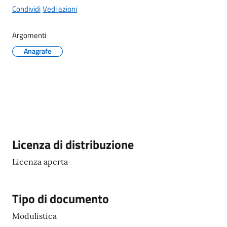
Condividi
Vedi azioni
Argomenti
Anagrafe
A
l
b
o
p
r
e
t
Descrizione
Licenza di distribuzione
o
r
Licenza aperta
i
o
Tipo di documento
Tutti
Modulistica