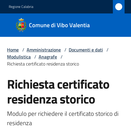
Vai al contenuto
Vai alla navigazione
Vai al footer
Regione Calabria
Comune
Comune di Vibo Valentia
di Vibo
Valentia
Home
/
Amministrazione
/
Documenti e dati
/
Modulistica
/
Anagrafe
/
Amministrazione
Richiesta certificato residenza storico
Menu selezionato
Richiesta certificato
Novità
Salta al contenuto
residenza storico
Servizi
Vivere
Modulo per richiedere il certificato storico di 
Vibo
residenza
Valentia