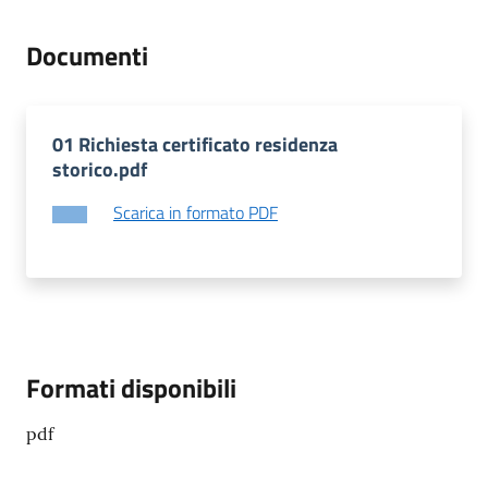
gli
argomenti...
Documenti
Seguici
01 Richiesta certificato residenza
su
storico.pdf
Scarica in formato PDF
Formati disponibili
pdf