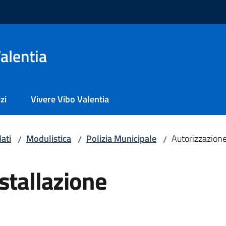
alentia
zi
Vivere Vibo Valentia
ati
Modulistica
Polizia Municipale
Autorizzazione
/
/
/
stallazione