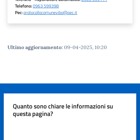
gli
Telefono
:
0963 599398
argomenti...
Pec
:
protocollocomunevibo@pec.it
Seguici
su
Ultimo aggiornamento
:
09-04-2025, 10:20
Quanto sono chiare le informazioni su
questa pagina?
Valuta da 1 a 5 stelle