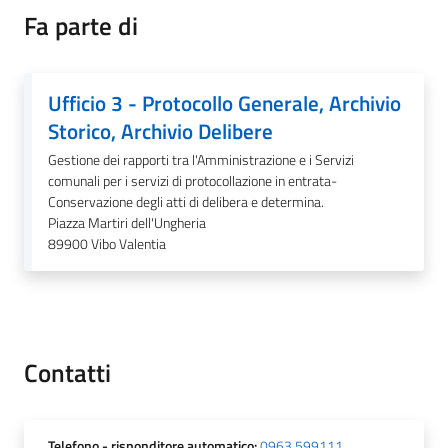
Fa parte di
Ufficio 3 - Protocollo Generale, Archivio
A
Storico, Archivio Delibere
l
b
Gestione dei rapporti tra l'Amministrazione e i Servizi
o
comunali per i servizi di protocollazione in entrata-
p
Conservazione degli atti di delibera e determina.
Piazza Martiri dell'Ungheria
r
89900
Vibo Valentia
e
t
o
r
i
Contatti
o
Tutti
Telefono
- risponditore automatico
:
0963 599111