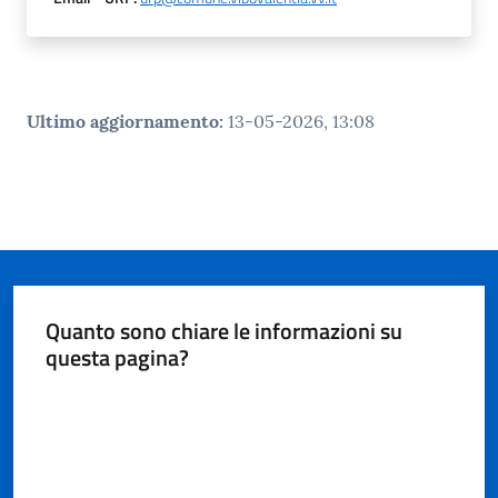
gli
argomenti...
Ultimo aggiornamento
:
13-05-2026, 13:08
Seguici
su
Quanto sono chiare le informazioni su
questa pagina?
Valuta da 1 a 5 stelle