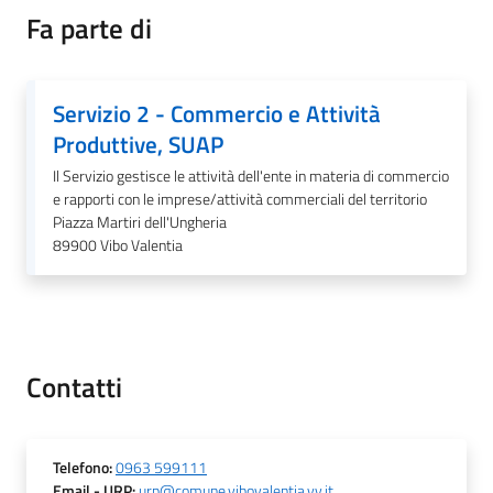
Fa parte di
Servizio 2 - Commercio e Attività
A
Produttive, SUAP
l
b
Il Servizio gestisce le attività dell'ente in materia di commercio
o
e rapporti con le imprese/attività commerciali del territorio
p
Piazza Martiri dell'Ungheria
89900
Vibo Valentia
r
e
t
o
r
i
Contatti
o
Telefono
:
0963 599111
Tutti
Email
- URP
:
urp@comune.vibovalentia.vv.it