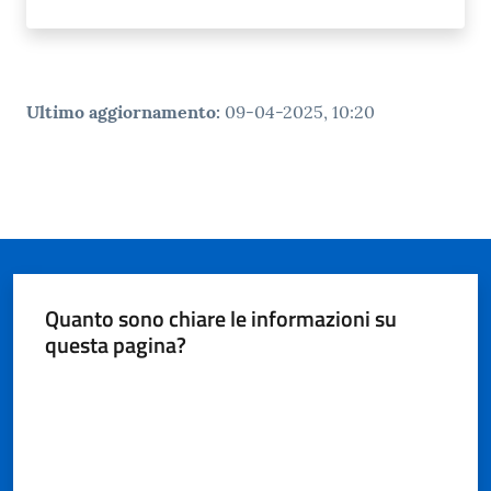
gli
argomenti...
Ultimo aggiornamento
:
09-04-2025, 10:20
Seguici
su
Quanto sono chiare le informazioni su
questa pagina?
Valuta da 1 a 5 stelle