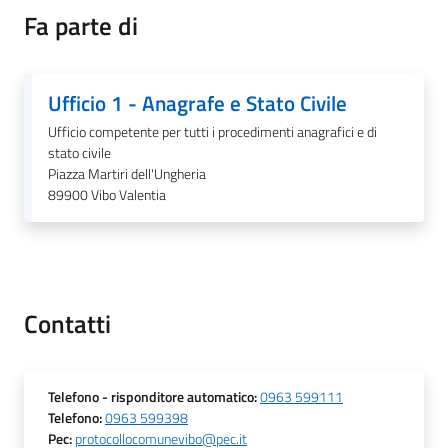
Fa parte di
Ufficio 1 - Anagrafe e Stato Civile
A
l
Ufficio competente per tutti i procedimenti anagrafici e di
b
stato civile
Piazza Martiri dell'Ungheria
o
89900
Vibo Valentia
p
r
e
t
o
Contatti
r
i
o
Telefono
- risponditore automatico
:
0963 599111
Telefono
:
0963 599398
Tutti
Pec
:
protocollocomunevibo@pec.it