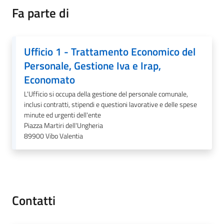
Fa parte di
Ufficio 1 - Trattamento Economico del
A
Personale, Gestione Iva e Irap,
l
b
Economato
o
L'Ufficio si occupa della gestione del personale comunale,
p
inclusi contratti, stipendi e questioni lavorative e delle spese
r
minute ed urgenti dell'ente
e
Piazza Martiri dell'Ungheria
t
89900
Vibo Valentia
o
r
i
o
Contatti
Tutti