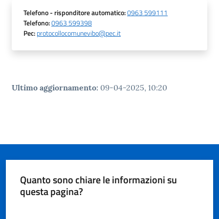
gli
argomenti...
Telefono
- risponditore automatico
:
0963 599111
Telefono
:
0963 599398
Pec
:
protocollocomunevibo@pec.it
Seguici
su
Ultimo aggiornamento
:
09-04-2025, 10:20
Quanto sono chiare le informazioni su
questa pagina?
Valuta da 1 a 5 stelle