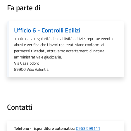
Fa parte di
Ufficio 6 - Controlli Edilizi
A
l
controlla la regolarità delle attività edilizie, reprime eventuali
b
abusi e verifica che i lavori realizzati siano conformi ai
permessi rilasciati, attraverso accertamenti di natura
o
amministrativa e giudiziaria.
p
Via Cassiodoro
r
89900
Vibo Valentia
e
t
o
r
i
Contatti
o
Tutti
Telefono
- risponditore automatico
:
0963 599111