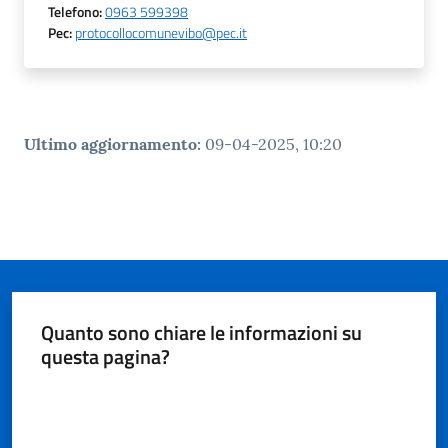
gli
Telefono
:
0963 599398
argomenti...
Pec
:
protocollocomunevibo@pec.it
Seguici
su
Ultimo aggiornamento
:
09-04-2025, 10:20
Quanto sono chiare le informazioni su
questa pagina?
Valuta da 1 a 5 stelle