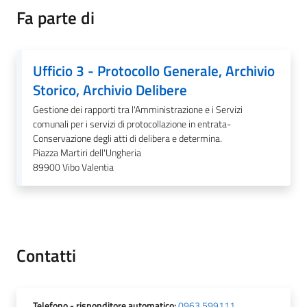
Fa parte di
Ufficio 3 - Protocollo Generale, Archivio
A
Storico, Archivio Delibere
l
b
Gestione dei rapporti tra l'Amministrazione e i Servizi
o
comunali per i servizi di protocollazione in entrata-
p
Conservazione degli atti di delibera e determina.
Piazza Martiri dell'Ungheria
r
89900
Vibo Valentia
e
t
o
r
i
Contatti
o
Tutti
Telefono
- risponditore automatico
:
0963 599111