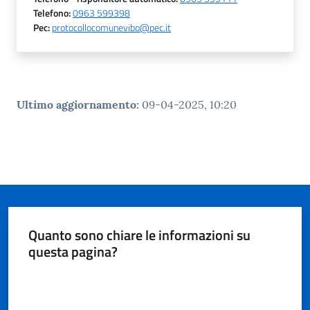
gli
Telefono
:
0963 599398
argomenti...
Pec
:
protocollocomunevibo@pec.it
Seguici
su
Ultimo aggiornamento
:
09-04-2025, 10:20
Quanto sono chiare le informazioni su
questa pagina?
Valuta da 1 a 5 stelle