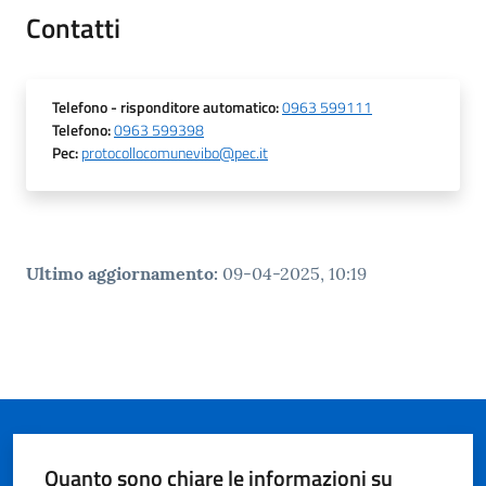
Contatti
Telefono
- risponditore automatico
:
0963 599111
A
Telefono
:
0963 599398
l
Pec
:
protocollocomunevibo@pec.it
b
o
p
r
e
Ultimo aggiornamento
:
09-04-2025, 10:19
t
o
r
i
o
Tutti
Quanto sono chiare le informazioni su