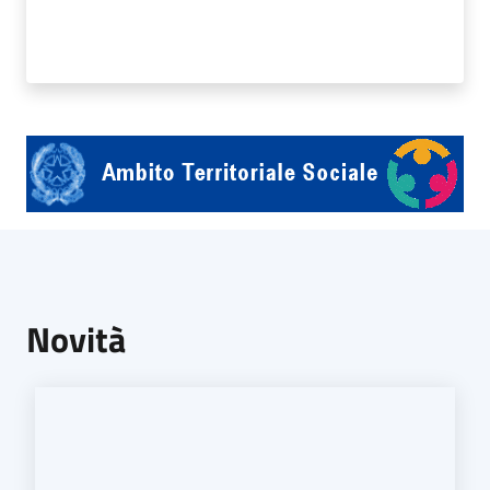
A
l
b
o
p
r
e
t
o
Novità
r
i
o
Tutti