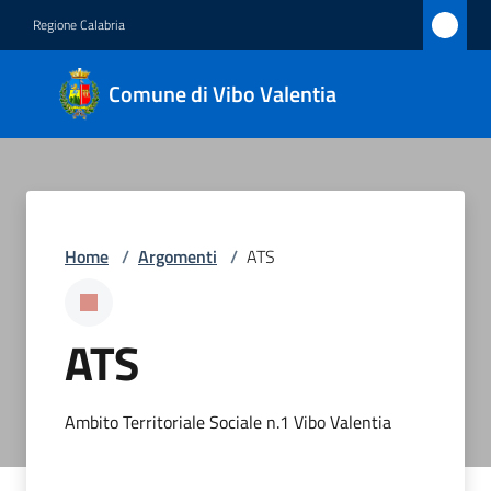
Vai al contenuto
Vai alla navigazione
Vai al footer
Regione Calabria
Comune
Comune di Vibo Valentia
di Vibo
Valentia
Amministrazione
Home
/
Argomenti
/
ATS
Novità
ATS
Servizi
Vivere
Ambito Territoriale Sociale n.1 Vibo Valentia
Vibo
Valentia