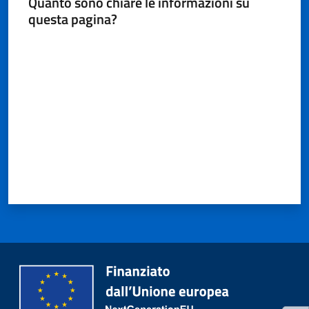
Quanto sono chiare le informazioni su
gli
questa pagina?
argomenti...
Menu selezionato
Valuta da 1 a 5 stelle
Seguici
su