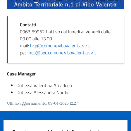
Contatti
A
0963 599521 attivo dal lunedì al venerdì dalle
l
09.00 alle 13.00
b
mail:
hcp@comune.vibovalentia.vv.it
o
pec:
hcp@pec.comune.vibovalentia.vv.it
p
r
e
Case Manager
t
Dott.ssa Valentina Amaddeo
o
Dott.ssa Alessandra Nardo
r
i
Ultimo aggiornamento
:
09-04-2025 12:27
o
Tutti