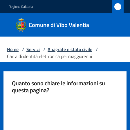
Vai al contenuto
Vai alla navigazione
Vai al footer
Regione Calabria
Comune
Comune di Vibo Valentia
di Vibo
Valentia
Home
/
Servizi
/
Anagrafe e stato civile
/
Carta di identità elettronica per maggiorenni
Amministrazione
Novità
Quanto sono chiare le informazioni su
questa pagina?
Servizi
Menu selezionato
Valuta da 1 a 5 stelle
Vivere
Vibo
Valentia