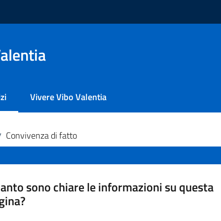
alentia
zi
Vivere Vibo Valentia
 selezionato
Convivenza di fatto
/
anto sono chiare le informazioni su questa
gina?
a da 1 a 5 stelle