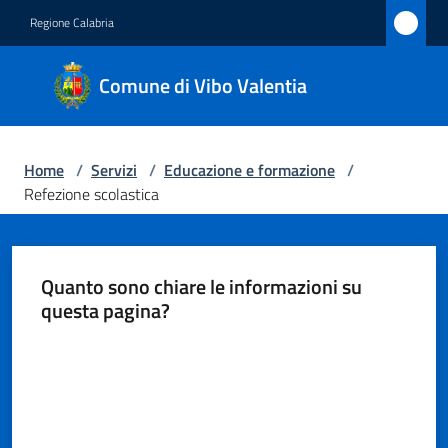
Vai al contenuto
Vai alla navigazione
Vai al footer
Regione Calabria
Comune
Comune di Vibo Valentia
di Vibo
Valentia
Home
/
Servizi
/
Educazione e formazione
/
Refezione scolastica
Amministrazione
Novità
Quanto sono chiare le informazioni su
questa pagina?
Servizi
Menu selezionato
Valuta da 1 a 5 stelle
Vivere
Vibo
Valentia