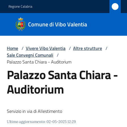
Vai al contenuto
Vai alla navigazione
Vai al footer
Regione Calabria
Comune
Comune di Vibo Valentia
di Vibo
Valentia
Home
/
Vivere Vibo Valentia
/
Altre strutture
/
Sale Convegni Comunali
/
Amministrazione
Palazzo Santa Chiara - Auditorium
Palazzo Santa Chiara -
Novità
Auditorium
Servizi
Vivere
Servizio in via di Allestimento
Vibo
Valentia
Ultimo aggiornamento
:
02-05-2025 12:29