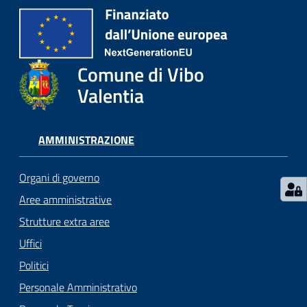
gli
argomenti...
Comune di Vibo
Seguici
Valentia
su
AMMINISTRAZIONE
Organi di governo
Aree amministrative
Strutture extra aree
Uffici
Politici
Personale Amministrativo