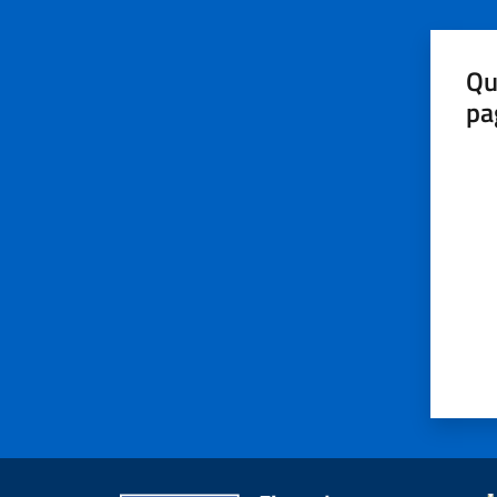
Qu
pa
Valut