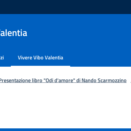
alentia
zi
Vivere Vibo Valentia
Menu selezionato
Presentazione libro "Odi d'amore" di Nando Scarmozzino