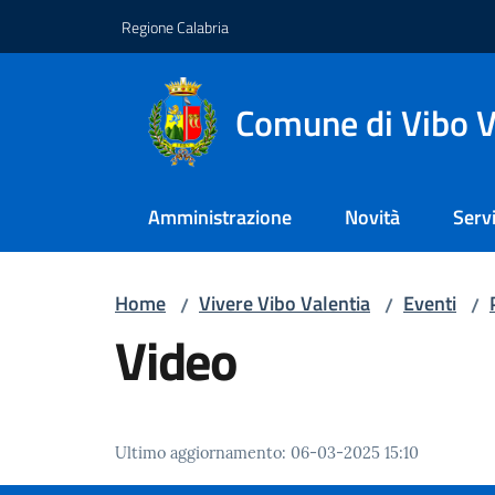
Vai al contenuto
Vai alla navigazione
Vai al footer
Regione Calabria
Comune di Vibo V
Amministrazione
Novità
Servi
Home
Vivere Vibo Valentia
Eventi
/
/
/
Video
Ultimo aggiornamento
:
06-03-2025 15:10