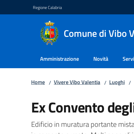
Vai al contenuto
Vai alla navigazione
Vai al footer
Regione Calabria
Comune di Vibo V
Amministrazione
Novità
Servi
Home
Vivere Vibo Valentia
Luoghi
/
/
/
Salta al contenuto
Ex Convento degli
Edificio in muratura portante mista,