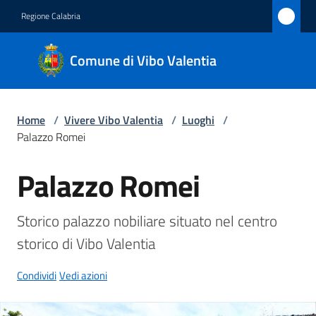
Vai al contenuto
Vai alla navigazione
Vai al footer
Regione Calabria
Comune
Comune di Vibo Valentia
di Vibo
Valentia
Home
/
Vivere Vibo Valentia
/
Luoghi
/
Palazzo Romei
Amministrazione
Palazzo Romei
Salta al contenuto
Novità
Storico palazzo nobiliare situato nel centro 
Servizi
storico di Vibo Valentia
Vivere
Condividi
Vedi azioni
Vibo
Valentia