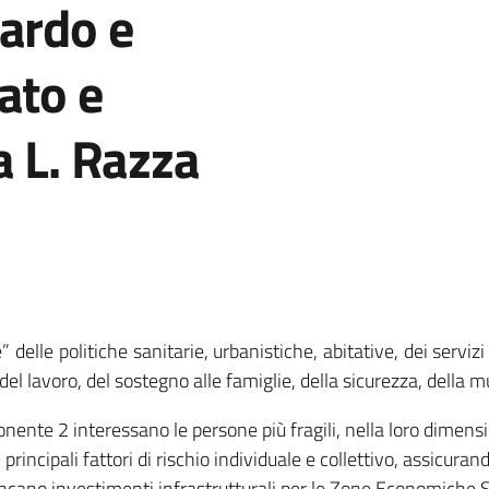
ardo e
ato e
a L. Razza
elle politiche sanitarie, urbanistiche, abitative, dei servizi p
el lavoro, del sostegno alle famiglie, della sicurezza, della mult
onente 2 interessano le persone più fragili, nella loro dimensio
principali fattori di rischio individuale e collettivo, assicur
ancano investimenti infrastrutturali per le Zone Economiche Sp