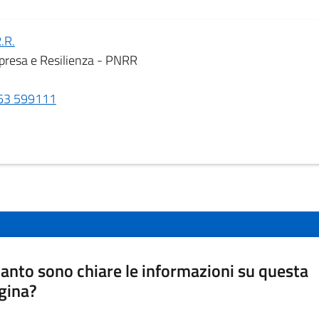
.R.
ipresa e Resilienza - PNRR
63 599111
anto sono chiare le informazioni su questa
gina?
a da 1 a 5 stelle