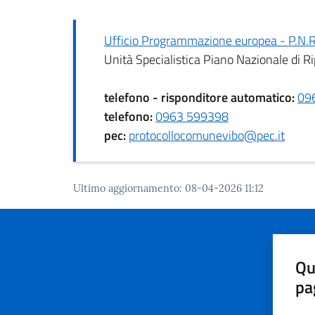
Ufficio Programmazione europea - P.N.R
Unità Specialistica Piano Nazionale di R
telefono - risponditore automatico:
09
telefono:
0963 599398
pec:
protocollocomunevibo@pec.it
Ultimo aggiornamento
:
08-04-2026 11:12
Qu
pa
Valut