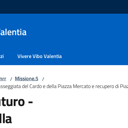
alentia
zi
Vivere Vibo Valentia
nrr
Missione.5
/
/
sseggiata del Cardo e della Piazza Mercato e recupero di Pia
turo -
lla