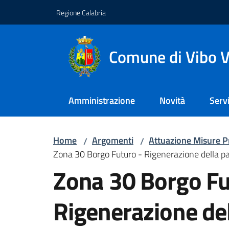
Vai al contenuto
Vai alla navigazione
Vai al footer
Regione Calabria
Comune di Vibo V
Amministrazione
Novità
Servi
Home
Argomenti
Attuazione Misure P
/
/
Zona 30 Borgo Futuro - Rigenerazione della pa
Zona 30 Borgo Fu
Rigenerazione de